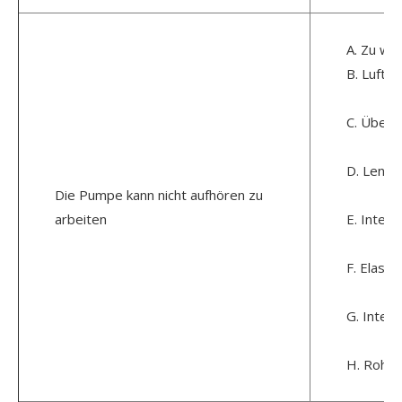
A. Zu we
B. Luft 
C. Überl
D. Lenku
Die Pumpe kann nicht aufhören zu
arbeiten
E. Inter
F. Elast
G. Inter
H. Rohrv