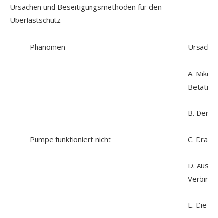
Ursachen und Beseitigungsmethoden für den
Überlastschutz
Phänomen
Ursache
A. Mikro
Betätigu
B. Der S
Pumpe funktioniert nicht
C. Draht
D. Ausfa
Verbindu
E. Die Pu