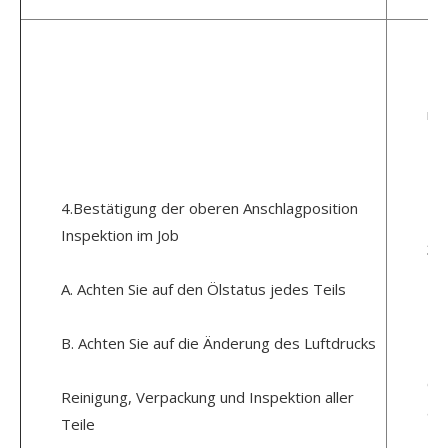
Di
1.
nic
2.O
Br
4.Bestätigung der oberen Anschlagposition
Inspektion im Job
3. 
No
A. Achten Sie auf den Ölstatus jedes Teils
Bi
B. Achten Sie auf die Änderung des Luftdrucks
Ha
Gl
Reinigung, Verpackung und Inspektion aller
an
Teile