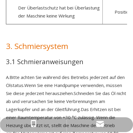
Der Überlastschutz hat bei Überlastung
Position
der Maschine keine Wirkung
3. Schmiersystem
3.1 Schmieranweisungen
A.Bitte achten Sie während des Betriebs jederzeit auf den
Ölstatus.Wenn Sie eine Handpumpe verwenden, müssen
Sie diese jederzeit herausziehen.Schneiden Sie das Öl nicht
ab und verursachen Sie keine Verbrennungen am
Lagerkupfer und an der Gleitführung.Das Erhitzen ist bei
einer Raumtemperatur von +30 °C zulässig. Wenn die
sales@kinglanpress.com
+86-21-5410-0878
Heizung überhitzt ist, stellt die Maschine den Betrieb