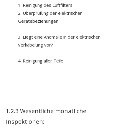
Di
1. Reinigung des Luftfilters
zw
2. Überprüfung der elektrischen
ver
Gerätebeziehungen
Di
Gü
3. Liegt eine Anomalie in der elektrischen
Verkabelung vor?
Ob
4. Reinigung aller Teile
En
1.2.3 Wesentliche monatliche
Inspektionen: