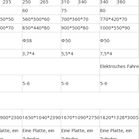
235
250
265
310
340
340
380
60
75
80
50*50
560*300*60
700*360*70
770*420*70
00*70
850*440*80
900*500*80
1000*550*90
Φ38
Φ50
Φ50
3,7*4
5,5*4
7,5*4
Elektrisches Fahr
5-6
5-6
5-6
*900*2300
1650*1040*2390
1670*1090*2750
1820*1328*3005
latte, ein
Eine Platte, ein
Eine Platte, ein
Eine Platte, ein
er
Zylinder
Zylinder
Zylinder