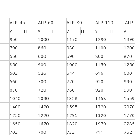
ALP-45
ALP-60
ALP-80
ALP-110
ALP-
v
H
v
H
v
H
v
H
v
950
1000
1170
1290
1390
790
860
980
1100
1200
550
600
690
800
870
850
900
1000
1150
1250
502
526
544
616
600
560
700
770
910
990
670
720
780
920
990
1040
1090
1328
1458
1559
1400
1420
1595
1720
2070
1250
1220
1295
1320
1770
1650
1670
1820
1970
2285
702
700
732
711
752