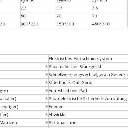
2.3
3.6
3.6
50
70
70
230
300*230
350*300
450*310
Elektrisches Fettschmiersystem
S
Pneumatisches Stanzgerät
S
Schnellwerkzeugwechselgerät (Gesenk
S
Slide Knock-Out-Gerät
ger)
S
Anti-Vibrations-Pad
nd höher)
S
Photoelektrische Sicherheitsvorrichtung
iedriger)
S
Feeder
her)
S
Abwickler
 Matrizen
S
Richtmaschine