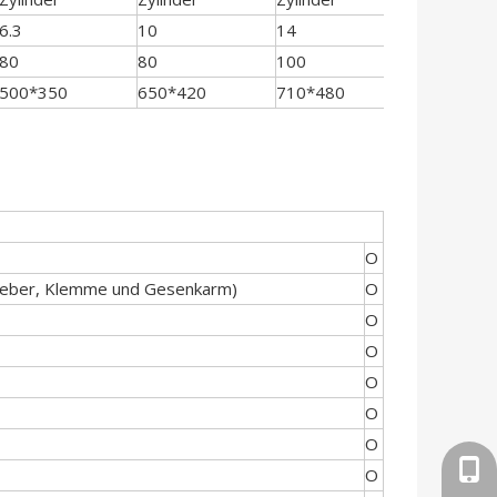
6.3
10
14
14
80
80
100
100
500*350
650*420
710*480
810*480
O
heber, Klemme und Gesenkarm)
O
O
O
O
O
O
+86-
O