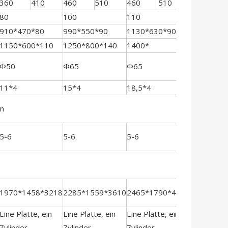
360
410
460
510
460
510
500
5
80
100
110
120
910*470*80
990*550*90
1130*630*90
1130*700
1150*600*110
1250*800*140
1400*
1500*840
Φ50
Φ65
Φ65
Φ65
11*4
15*4
18,5*4
22*4
en
5-6
5-6
5-6
5-6
1970*1458*3218
2285*1559*3610
2465*1790*4058
2585*194
Eine Platte, ein
Eine Platte, ein
Eine Platte, ein
Eine Platte
Zylinder
Zylinder
Zylinder
Zylinder