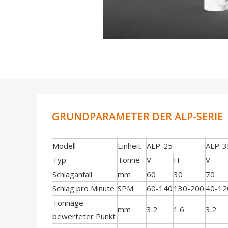
GRUNDPARAMETER DER ALP-SERIE
Modell
Einheit
ALP-25
ALP-3
Typ
Tonne
V
H
V
Schlaganfall
mm
60
30
70
Schlag pro Minute
SPM
60-140
130-200
40-12
Tonnage-
mm
3.2
1.6
3.2
bewerteter Punkt