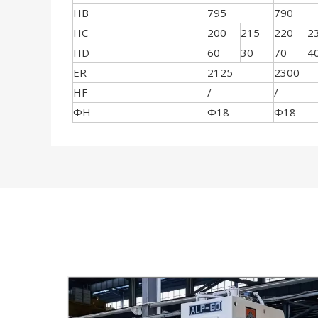
HB
795
790
HC
200
215
220
2
HD
60
30
70
4
ER
2125
2300
HF
/
/
ΦH
Φ18
Φ18