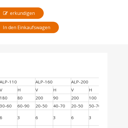
erkundigen
In den Einkaufswagen
ALP-110
ALP-160
ALP-200
ALP-260
V
H
V
H
V
H
V
H
180
80
200
90
200
100
250
1
30-60
60-90
20-50
40-70
20-50
50-70
20-40
4
6
3
6
3
6
3
7
3