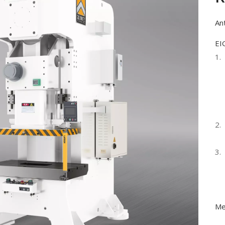
Ant
EI
Me