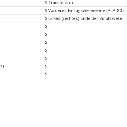
S
Transferarm
S
Vorderes Einzugswellenende (ALP-80 u
S
Linkes (rechtes) Ende der Zuführwelle
S
S
S
S
S
r)
S
S