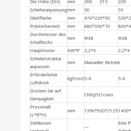
Die Höhe (DH)
mm
200
215
220
Schiebeanpassung
mm
50
55
Gleitfläche
mm
470*220*50
520*2
Polsterbereich
mm
680*300*70
800*4
Durchmesser des
mm
Φ38
Φ38
Schaftlochs
Hauptmotor
KW*P
2,2*4
2,2*4
Schiebestruktur
mm
Manueller Betrieb
anpassen
Erforderlicher
kgf/cm2
5-6
5-6
Luftdruck
Drücken Sie auf
CNS(JIS)1cIass
Genauigkeit
Pressmaß
mm
1390*920*2125
1450
(L*B*H)
Ziehkissen
Eine P
—
(optional)
Zylind