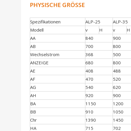
PHYSISCHE GRÖSSE
Spezifikationen
ALP-25
ALP-35
Modell
v
H
v
H
AA
840
900
AB
700
800
Wechselstrom
368
500
ANZEIGE
680
800
AE
408
488
AF
470
520
AG
540
620
AH
920
900
BA
1150
1200
BB
910
1050
Chr
1390
1450
HA
715
702