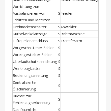
Vorrichtung zum
Ausbalancieren von
S
Feeder
O
Schlitten und Matrizen
Drehnockenschalter
S
Abwickler
O
Kurbelwinkelanzeige
S
Richtmaschine
O
Luftquellenanschluss
S
Transferarm
O
Vorgeschnittener Zähler
S
Voreingestellter Zähler
S
Überlaufschutzeinrichtung
S
Werkzeugkasten
S
Bedienungsanleitung
S
Zentralisierte
S
Ölschmierung
Buchse zur
S
Fehleinzugserkennung
Das Raumlicht
S