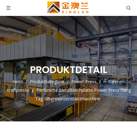
PRODUKTDETAIL
Heim
/
Produktkategorie
/
Power Press
/
H-Rahmen-
Kraftpresse
/
Perforierte Metallblechplatte Power Press Hang
Tag Silbermünzenstanzmaschine