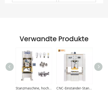
Verwandte Produkte
Präzisionskraftpresse - hochwertige Industriepressemaschine
Stanzmaschine, hochpräzise Power-Presse, LED-Lampenfassung, Aluminiumbecher
CNC-Einständer-Stanzmaschine für Schuhe, automatische Ösenherstellungsmaschine