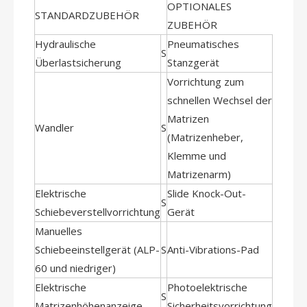
OPTIONALES
STANDARDZUBEHÖR
ZUBEHÖR
Hydraulische
Pneumatisches
S
O
Überlastsicherung
Stanzgerät
Vorrichtung zum
schnellen Wechsel der
Matrizen
Wandler
S
O
(Matrizenheber,
Klemme und
Matrizenarm)
Elektrische
Slide Knock-Out-
S
O
Schiebeverstellvorrichtung
Gerät
Manuelles
Schiebeeinstellgerät (ALP-
S
Anti-Vibrations-Pad
O
60 und niedriger)
Elektrische
Photoelektrische
S
O
Matrizenhöhenanzeige
Sicherheitsvorrichtung