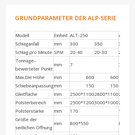
GRUNDPARAMETER DER ALP-SERIE
Modell
Einheit
ALT-250
ALT-30
Schlaganfall
mm
300
350
300
Schlag pro Minute
SPM
20-40
20-30
20-40
Tonnage-
mm
7
7
bewerteter Punkt
Max.Die Höhe
mm
600
600
Schiebeanpassung
mm
150
150
Gleitfläche
mm
2500*1100
2800*1100
2500*1
Polsterbereich
mm
2500*1200
3000*1000
2500*1
Polsterstärke
mm
170
180
Größe der
mm
800*550
800*60
seitlichen Öffnung