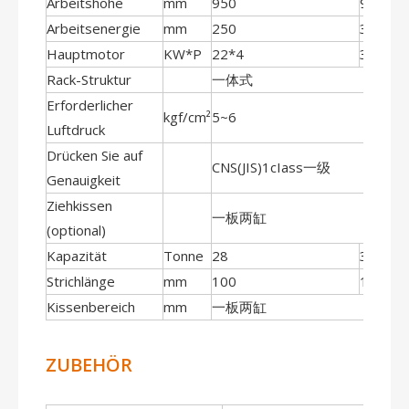
Arbeitshöhe
mm
950
950
Arbeitsenergie
mm
250
3100
Hauptmotor
KW*P
22*4
30*4
Rack-Struktur
一体式
Erforderlicher
kgf/cm²
5~6
Luftdruck
Drücken Sie auf
CNS(JIS)1cIass一级
Genauigkeit
Ziehkissen
一板两缸
(optional)
Kapazität
Tonne
28
30
Strichlänge
mm
100
120
Kissenbereich
mm
一板两缸
ZUBEHÖR