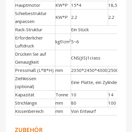
Hauptmotor
KW*P
15*4
18,5*4
Schiebestruktur
KW*P
2.2
2.2
anpassen
Rack-Struktur
Ein Stück
Erforderlicher
kgf/cm²
5~6
Luftdruck
Drücken Sie auf
CNS(JIS)1cIass
Genauigkeit
Pressmaß (L*B*H)
mm
2350*2450*4300
2500*2500
Ziehkissen
Eine Platte, ein Zylinder
(optional)
Kapazität
Tonne
10
14
Strichlänge
mm
80
100
Kissenbereich
mm
Von Entwurf
ZUBEHÖR