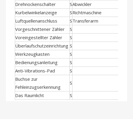
Drehnockenschalter
S
Abwickler
Kurbelwinkelanzeige
S
Richtmaschine
Luftquellenanschluss
S
Transferarm
Vorgeschnittener Zähler
S
Voreingestellter Zähler
S
Überlaufschutzeinrichtung
S
Werkzeugkasten
S
Bedienungsanleitung
S
Anti-Vibrations-Pad
S
Buchse zur
S
Fehleinzugserkennung
Das Raumlicht
S