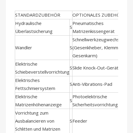
STANDARDZUBEHÖR
OPTIONALES ZUBEHÖR
Hydraulische
Pneumatisches
S
Überlastsicherung
Matrizenkissengerät
Schnellwerkzeugwechselgerä
Wandler
S
(Gesenkheber, Klemme und
Gesenkarm)
Elektrische
S
Slide Knock-Out-Gerät
Schiebeverstellvorrichtung
Elektrisches
S
Anti-Vibrations-Pad
Fettschmiersystem
Elektrische
Photoelektrische
S
Matrizenhöhenanzeige
Sicherheitsvorrichtung
Vorrichtung zum
Ausbalancieren von
S
Feeder
Schlitten und Matrizen