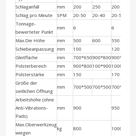
Schlaganfall
mm
200
250
200
2
Schlag pro Minute
SPM
20-50
20-40
20-50
2
Tonnage-
mm
6
6
bewerteter Punkt
Max.Die Höhe
mm
500
600
550
6
Schiebeanpassung
mm
100
120
Gleitfläche
mm
700*650
900*800
900*800
1
Polsterbereich
mm
900*800
100*900
1000*900
1
Polsterstärke
mm
150
170
Größe der
mm
700*500
700*500
700*500
7
seitlichen Öffnung
Arbeitshöhe (ohne
Anti-Vibrations-
mm
900
950
Pads)
Max.Oberwerkzeug
kg
800
1000
wiegen