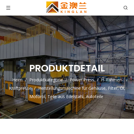
PRODUKTDETAIL
Heim
/
Produktkategorie
/
Power Press
/
H-Rahmen-
Kraftpresse
/
Herstellungsmaschine für Gehäuse, Filter, Öl,
Motoröl, Teile aus Edelstahl, Autoteile