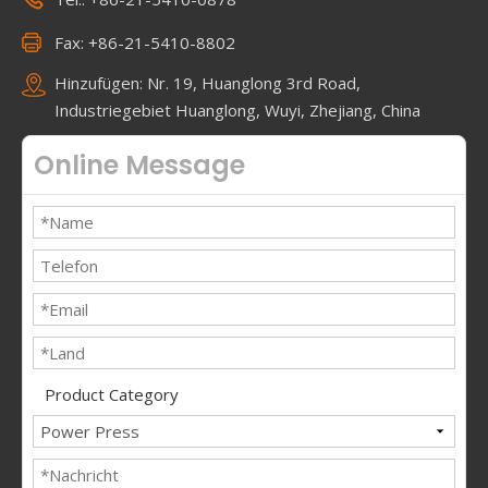
Fax: +86-21-5410-8802
Hinzufügen: Nr. 19, Huanglong 3rd Road,
Industriegebiet Huanglong, Wuyi, Zhejiang, China
Online Message
Product Category