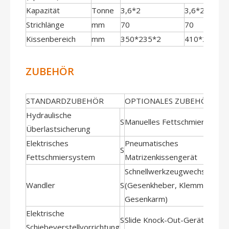
Kapazität
Tonne
3,6*2
3,6*2
Strichlänge
mm
70
70
Kissenbereich
mm
350*235*2
410*260*2
ZUBEHÖR
STANDARDZUBEHÖR
OPTIONALES ZUBEHÖR
Hydraulische
S
Manuelles Fettschmiersyste
Überlastsicherung
Elektrisches
Pneumatisches
S
Fettschmiersystem
Matrizenkissengerät
Schnellwerkzeugwechselgerä
Wandler
S
(Gesenkheber, Klemme und
Gesenkarm)
Elektrische
S
Slide Knock-Out-Gerät
Schiebeverstellvorrichtung