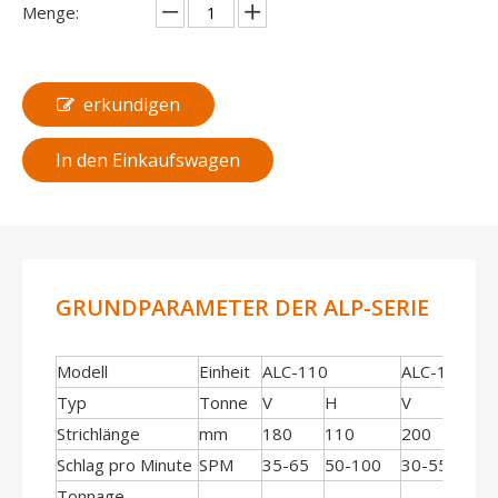
Menge:
erkundigen
In den Einkaufswagen
GRUNDPARAMETER DER ALP-SERIE
Modell
Einheit
ALC-110
ALC-160
Typ
Tonne
V
H
V
H
Strichlänge
mm
180
110
200
130
Schlag pro Minute
SPM
35-65
50-100
30-55
40-
Tonnage-