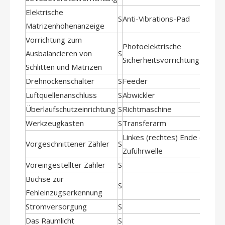
Elektrische
S
Anti-Vibrations-Pad
Matrizenhöhenanzeige
Vorrichtung zum
Photoelektrische
Ausbalancieren von
S
Sicherheitsvorrichtung
Schlitten und Matrizen
Drehnockenschalter
S
Feeder
Luftquellenanschluss
S
Abwickler
Überlaufschutzeinrichtung
S
Richtmaschine
Werkzeugkasten
S
Transferarm
Linkes (rechtes) Ende der
Vorgeschnittener Zähler
S
Zuführwelle
Voreingestellter Zähler
S
Buchse zur
S
Fehleinzugserkennung
Stromversorgung
S
Das Raumlicht
S