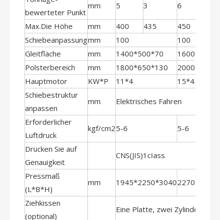
mm
5
3
6
3
bewerteter Punkt
Max.Die Höhe
mm
400
435
450
485
Schiebeanpassung
mm
100
100
Gleitfläche
mm
1400*500*70
1600*550*
Polsterbereich
mm
1800*650*130
2000*760*
Hauptmotor
KW*P
11*4
15*4
Schiebestruktur
mm
Elektrisches Fahren
anpassen
Erforderlicher
kgf/cm2
5-6
5-6
Luftdruck
Drücken Sie auf
CNS(JIS)1cIass
Genauigkeit
Pressmaß
mm
1945*2250*3040
2270*2460
(L*B*H)
Ziehkissen
Eine Platte, zwei Zylinder
(optional)