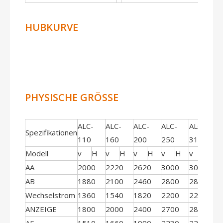
HUBKURVE
PHYSISCHE GRÖSSE
ALC-
ALC-
ALC-
ALC-
ALC-
Spezifikationen
110
160
200
250
315
Modell
v
H
v
H
v
H
v
H
v
H
AA
2000
2220
2620
3000
3000
AB
1880
2100
2460
2800
2800
Wechselstrom
1360
1540
1820
2200
2200
ANZEIGE
1800
2000
2400
2700
2800