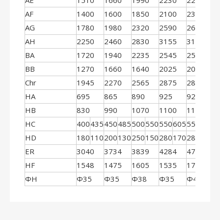
AE
1510
1660
1990
2230
2215
AF
1400
1600
1850
2100
2300
AG
1780
1980
2320
2590
2615
AH
2250
2460
2830
3155
3155
BA
1720
1940
2235
2545
2555
BB
1270
1660
1640
2025
2025
Chr
1945
2270
2565
2875
2885
HA
695
865
890
925
925
HB
830
990
1070
1100
1100
HC
400
435
450
485
500
550
550
605
550
605
HD
180
110
200
130
250
150
280
170
280
170
ER
3040
3734
3839
4284
4700
HF
1548
1475
1605
1535
1780
ΦH
Φ35
Φ35
Φ38
Φ35
Φ42