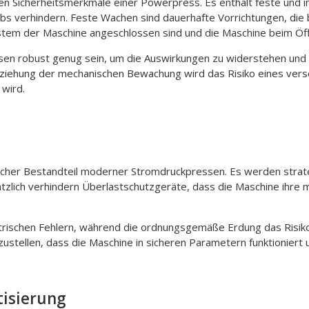
en Sicherheitsmerkmale einer Powerpress. Es enthält feste und 
ebs verhindern. Feste Wachen sind dauerhafte Vorrichtungen, die
tem der Maschine angeschlossen sind und die Maschine beim Öff
en robust genug sein, um die Auswirkungen zu widerstehen und z
ziehung der mechanischen Bewachung wird das Risiko eines verse
 wird.
icher Bestandteil moderner Stromdruckpressen. Es werden strate
sätzlich verhindern Überlastschutzgeräte, dass die Maschine ihre
trischen Fehlern, während die ordnungsgemäße Erdung das Risiko 
stellen, dass die Maschine in sicheren Parametern funktioniert 
isierung