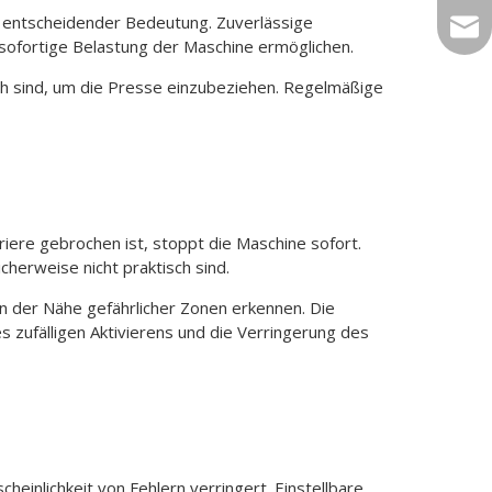
 entscheidender Bedeutung. Zuverlässige
sale
sofortige Belastung der Maschine ermöglichen.
ch sind, um die Presse einzubeziehen. Regelmäßige
iere gebrochen ist, stoppt die Maschine sofort.
herweise nicht praktisch sind.
n der Nähe gefährlicher Zonen erkennen. Die
 zufälligen Aktivierens und die Verringerung des
einlichkeit von Fehlern verringert. Einstellbare