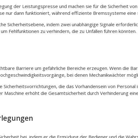
ung der Leistungspresse und machen sie für die Sicherheit von
se nur dann funktioniert, während effiziente Bremssysteme eine 
e Sicherheitsebene, indem zwei unabhängige Signale erforderli
um Fehlfunktionen zu verhindern, die zu Unfällen führen könnten.
chtbare Barriere um gefährliche Bereiche erzeugen. Wenn die Barr
r Hochgeschwindigkeitsvorgänge, bei denen Mechanikwächter möglic
Sicherheitsvorrichtungen, die das Vorhandensein von Personal i
er Maschine erhöht die Gesamtsicherheit durch Verhinderung eines
rlegungen
cherheit bei, indem er die Ermüdung der Bediener und die Wahrsch